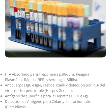
FTA Absorbido para Treponema pallidum, Reagina
Plasmática Rápida (RPR) y serología (Sífilis).
Anticuerpos IgG e IgM, Test de Tzank y detección por PCR del
virus del herpes simple (Herpes Genital).
Antígeno de superficie para la Hepatitis B (HBsAg).
Detección de Antígeno para Chlamydia trachomatis
(Clamidiasis).