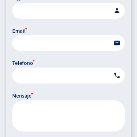
person
Email
email
Telefono
phone
Mensaje