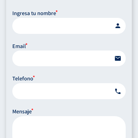
Ingresa tu nombre
person
Email
email
Telefono
phone
Mensaje