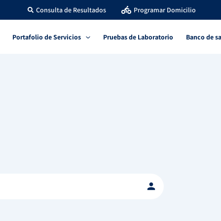
Consulta de Resultados
Programar Domicilio
Portafolio de Servicios
Pruebas de Laboratorio
Banco de s
person