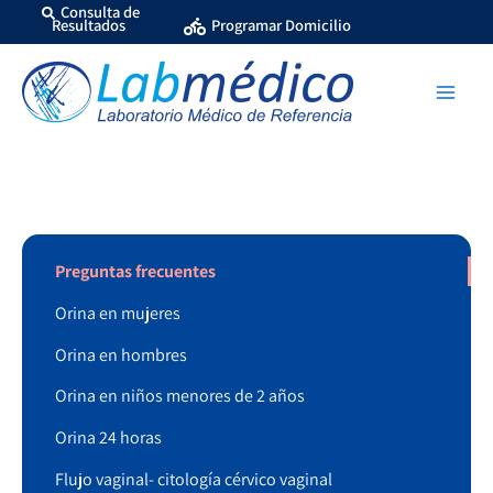
Ir
Consulta de
Resultados
Programar Domicilio
al
contenido
Preguntas frecuentes
Orina en mujeres
Orina en hombres
Orina en niños menores de 2 años
Orina 24 horas
Flujo vaginal- citología cérvico vaginal