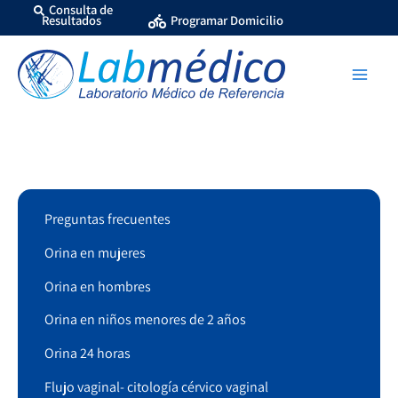
Ir
Consulta de
Resultados
Programar Domicilio
al
contenido
Preguntas frecuentes
Orina en mujeres
Orina en hombres
Orina en niños menores de 2 años
Orina 24 horas
Flujo vaginal- citología cérvico vaginal