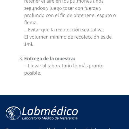
retener el aire en los pulmones unos
segundos y luego toser con fuerza y
profundo con el fin de obtener el esputo o
flema.
– Evitar que la recolección sea saliva.
El volumen mínimo de recolección es de
1mL.
Entrega de la muestra:
– Llevar al laboratorio lo más pronto
posible.