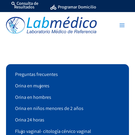
Ir
Consulta de
Resultados
Programar Domicilio
al
contenido
Preguntas frecuentes
Orina en mujeres
Orina en hombres
Orina en niños menores de 2 años
Orina 24 horas
Flujo vaginal- citología cérvico vaginal