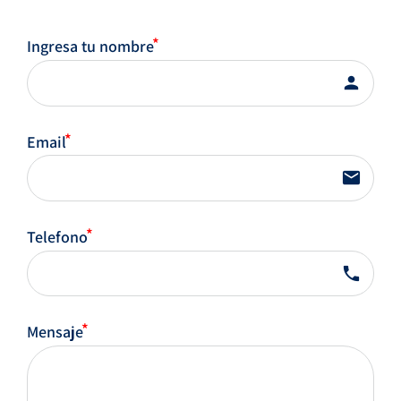
Ingresa tu nombre
person
Email
email
Telefono
phone
Mensaje