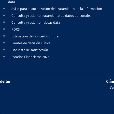
data
Aviso para la autorización del tratamiento de la información
Consulta y reclamo tratamiento de datos personales
Consulta y reclamo habeas data
PQRS
Estimación de la incertidumbre
Límites de decisión clínica
Encuesta de satisfacción
Estados Financieros 2025
dellín
Clín
Ca
.