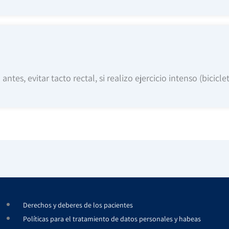
es, evitar tacto rectal, si realizo ejercicio intenso (bicicle
Derechos y deberes de los pacientes
Políticas para el tratamiento de datos personales y habeas