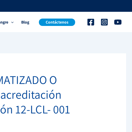
angre
Blog
Contáctenos
MATIZADO O
acreditación
ión 12-LCL- 001