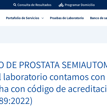
Consulta de Resultados
Programar Domicilio
Portafolio de Servicios
Pruebas de Laboratorio
Banco de s
O DE PROSTATA SEMIAUTO
laboratorio contamos con 
cha con código de acreditac
89:2022)