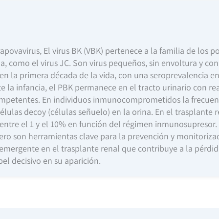
Papovavirus, El virus BK (VBK) pertenece a la familia de los 
, como el virus JC. Son virus pequeños, sin envoltura y co
 en la primera década de la vida, con una seroprevalencia en
e la infancia, el PBK permanece en el tracto urinario con rea
competentes. En individuos inmunocomprometidos la frecue
élulas decoy (células señuelo) en la orina. En el trasplante r
ntre el 1 y el 10% en función del régimen inmunosupresor. La
 pero son herramientas clave para la prevención y monitoriz
mergente en el trasplante renal que contribuye a la pérdida 
l decisivo en su aparición.