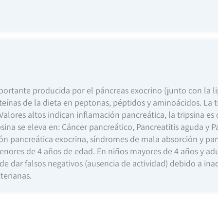
portante producida por el páncreas exocrino (junto con la lip
teínas de la dieta en peptonas, péptidos y aminoácidos. La t
Valores altos indican inflamación pancreática, la tripsina e
ina se eleva en: Cáncer pancreático, Pancreatitis aguda y Pan
ón pancreática exocrina, síndromes de mala absorción y panc
nores de 4 años de edad. En niños mayores de 4 años y adul
ede dar falsos negativos (ausencia de actividad) debido a inact
terianas.