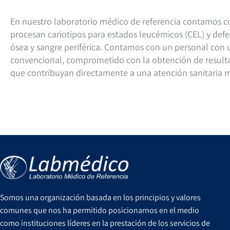
En nuestro laboratorio médico de referencia contamos co
procesan cariotipos para estados leucémicos (CEL) y defe
ósea y sangre periférica. Contamos con un personal con 
convencional, comprometido con la obtención de resultad
que contribuyan directamente a una atención sanitaria m
Somos una organización basada en los principios y valores
comunes que nos ha permitido posicionarnos en el medio
como instituciones líderes en la prestación de los servicios de