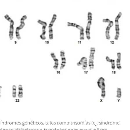
índromes genéticos, tales como trisomías (ej. síndrome
iones, deleciones o translocaciones que explican