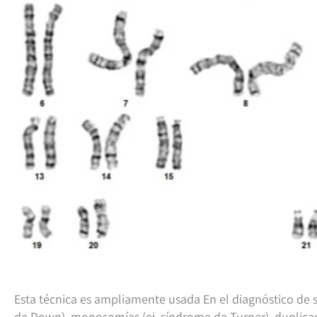
Esta técnica es ampliamente usada En el diagnóstico de s
de Down), monosomías (ej. síndrome de Turner), duplicac