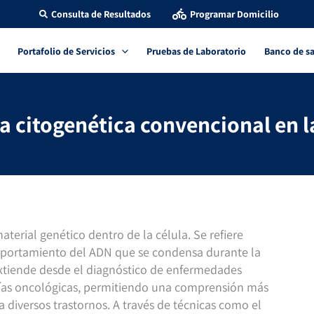
Consulta de Resultados
Programar Domicilio
Portafolio de Servicios
Pruebas de Laboratorio
Banco de s
a citogenética convencional en la
aterial genético dentro de la célula. Se refiere
comportamiento del ADN que se condensa durante la
 extiende desde el diagnóstico de enfermedades
gías oncológicas, permitiendo una comprensión más
iversos trastornos. A través de técnicas como el