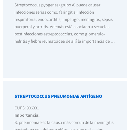
Streptococcus pyogenes (grupo A) puede causar
infecciones serias como: faringitis, infección
respiratoria, endocarditis, impetigo, meningitis, sepsis
puerperal y artritis. Además está asociado a secuelas
postinfecciones estreptococcias, como glomerulo-
nefritis y fiebre reumatoidea de allí la importancia de …
STREPTOCOCCUS PNEUMONIAE ANTÍGENO
CUPS: 906331
Importancia:
S. pneumoniae es la causa más común de la meningitis
bacteriana en adultos y niños, y es uno de las dos